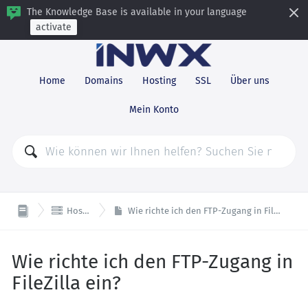
The Knowledge Base is available in your language
activate
Home
Domains
Hosting
SSL
Über uns
Mein Konto

Hosting
Wie richte ich den FTP-Zugang in FileZilla ein?
Wie richte ich den FTP-Zugang in
FileZilla ein?