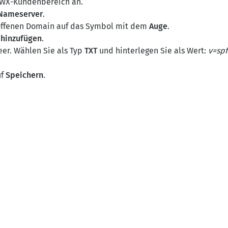
NWX-Kundenbereich an.
Nameserver
.
roffenen Domain auf das Symbol mit dem
Auge
.
 hinzufügen
.
eer. Wählen Sie als Typ
TXT
und hinterlegen Sie als Wert:
v=spf
uf
Speichern
.