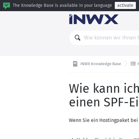
The Knowledge Base is available in your language
activate

INWX Knowledge Base
Wie kann ic
einen SPF-E
Wenn Sie ein Hostingpaket bei