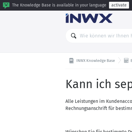
The Knowledge Base is available in your language
activate

INWX Knowledge Base
Kann ich se
Alle Leistungen im Kundenacco
Rechnungsanschrift für bestim
Wünschen Sie für bestimmte Do