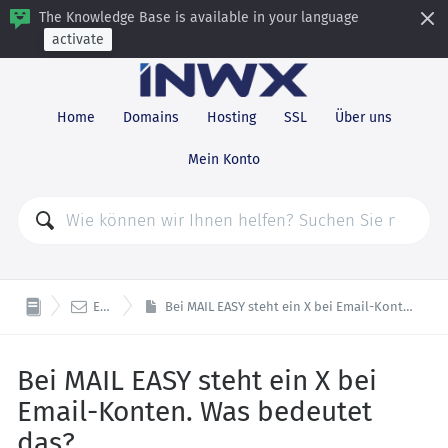
The Knowledge Base is available in your language
activate
Home
Domains
Hosting
SSL
Über uns
Mein Konto

E-Mail
Bei MAIL EASY steht ein X bei Email-Konten. Was bedeutet das?
Bei MAIL EASY steht ein X bei
Email-Konten. Was bedeutet
das?