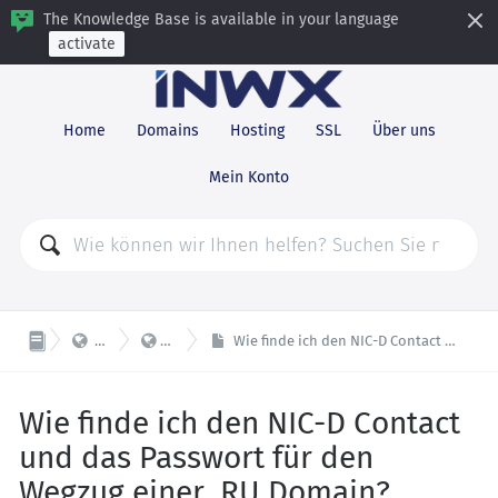
The Knowledge Base is available in your language
activate
Home
Domains
Hosting
SSL
Über uns
Mein Konto


Domains
Transfer
Wie finde ich den NIC-D Contact und das Passwort für den Wegzug einer .RU Domain?
Wie finde ich den NIC-D Contact
und das Passwort für den
Wegzug einer .RU Domain?