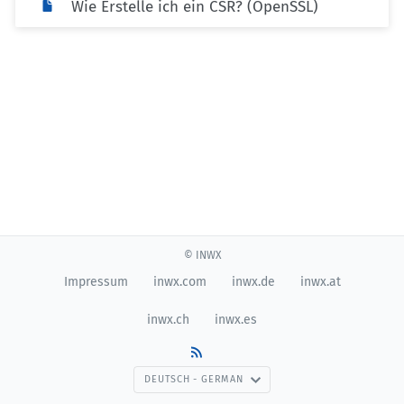
Wie Erstelle ich ein CSR? (OpenSSL)
© INWX
Impressum
inwx.com
inwx.de
inwx.at
inwx.ch
inwx.es
DEUTSCH - GERMAN