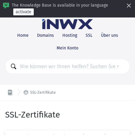
The Knowledge Base is available in your language
activate
Home
Domains
Hosting
SSL
Über uns
Mein Konto

SSL-Zertifikate
SSL-Zertifikate