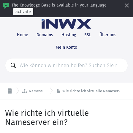
The Knowledge Base is available in your language
activate
Home
Domains
Hosting
SSL
Über uns
Mein Konto

Nameserver
Wie richte ich virtuelle Nameserver ein?
Wie richte ich virtuelle
Nameserver ein?